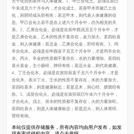
天干化合的条件与人体健康。1、甲己合化土。必须在辰巳
午未戌丑六个月令内，才合化成土。若喜甲木而被己土合
化，则胆经或头部有疾；若忌甲木，则代表人体健康的信
息。甲己合化土若不是在上述六个月令中，仍为相克的关
系。2、乙庚合化金。必须是在辰申酉戌丑五个月令中，才
是乙庚合化金。乙木的性质不复存在，金力加大。若四柱喜
金，则人体健康；若忌金，乙庚合化金，肝经有疾。3、丙
辛合化水。必须是在申酉亥子丑五个月令中，才是丙辛合化
水。丙火、辛金的性质都不复存在，水的力量增加。若四柱
喜火喜金，主小肠经、肺经有疾；若忌火金，则代表健康。
4、丁壬合化木。必须是在寅卯辰亥子丑六个月令中，才是
合化木。表示丁火、壬水的性质不复存在，木的力量加大。
若四柱喜木，则是健康标志；若是忌木，则心经、膀胱经有
疾。5、戊癸合化火。必须是在寅卯辰巳午未六个月令中，
才合化火。戊土、癸水的性质都不复存在，火的力量加旺。
若四柱喜火，则是人体健康标志；若是忌火，则人体胃经、
肾经有病。
本站仅提供存储服务，所有内容均由用户发布，如发
现有害或侵权内容，请点击举报。